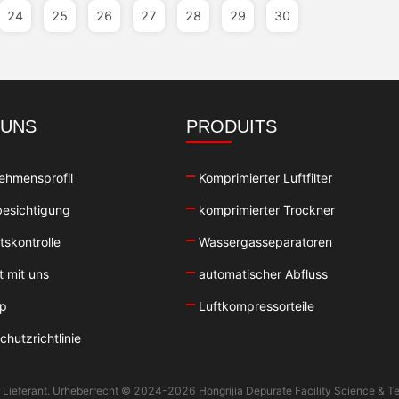
24
25
26
27
28
29
30
 UNS
PRODUITS
ehmensprofil
Komprimierter Luftfilter
esichtigung
komprimierter Trockner
tskontrolle
Wassergasseparatoren
t mit uns
automatischer Abfluss
ap
Luftkompressorteile
hutzrichtlinie
er Lieferant. Urheberrecht © 2024-2026 Hongrijia Depurate Facility Science & Te