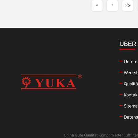
23
ÜBER
Untern
Werksb
Qualitä
Kontak
Sitem
Datensc
China Gute Qualität Komprimierter Luftfilt