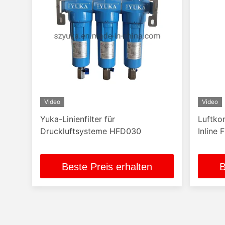
Video
Video
Yuka-Linienfilter für
Luftko
Druckluftsysteme HFD030
Inline F
Beste Preis erhalten
B