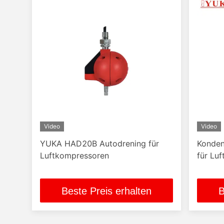
Video
Video
YUKA HAD20B Autodrening für
Konden
Luftkompressoren
für Lu
Beste Preis erhalten
B