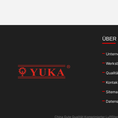
ÜBER
Untern
Werksb
Qualitä
Kontak
Sitem
Datensc
China Gute Qualität Komprimierter Luftfilt