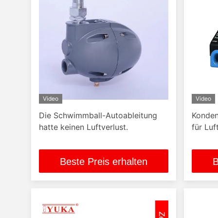
Video
Video
Die Schwimmball-Autoableitung
Konden
hatte keinen Luftverlust.
für Lu
Beste Preis erhalten
B