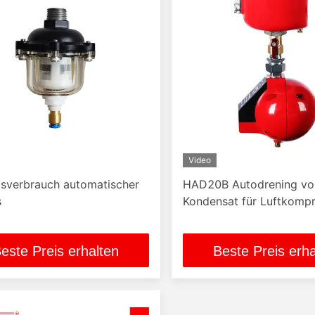
Video
asverbrauch automatischer
HAD20B Autodrening vo
s
Kondensat für Luftkomp
este Preis erhalten
Beste Preis erha