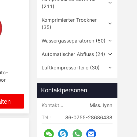
(211)
Komprimierter Trockner
(35)
Wassergasseparatoren
(50)
Automatischer Abfluss
(24)
Luftkompressorteile
(30)
uto-
sor
Kontaktpersonen
lten
Kontaktpersonen:
Miss. lynn
Tel.:
86-0755-28686438