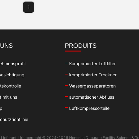
1
 UNS
PRODUITS
ehmensprofil
Komprimierter Luftfilter
esichtigung
komprimierter Trockner
tskontrolle
Wassergasseparatoren
t mit uns
automatischer Abfluss
ap
Luftkompressorteile
hutzrichtlinie
er Lieferant. Urheberrecht © 2024-2026 Hongrijia Depurate Facility Science & Te