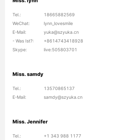
Miss. lynn
Tel.:
18665882569
WeChat:
lynn_lovesmile
E-Mail:
yuka@szyuka.cn
- Was Ist?:
+8614743418928
Skype:
live:505803701
Miss. samdy
Tel.:
13570865137
E-Mail:
samdy@szyuka.cn
Miss. Jennifer
Tel.:
+1 343 988 1177