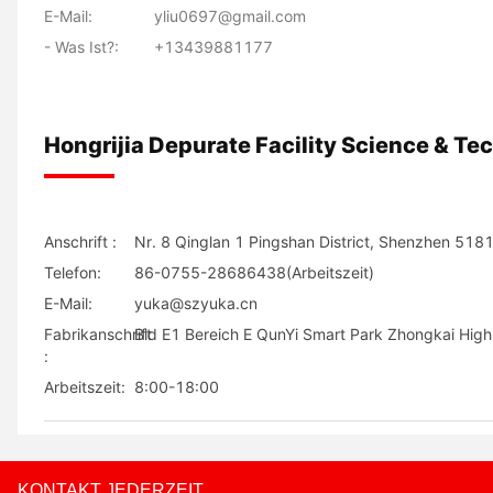
E-Mail:
yliu0697@gmail.com
- Was Ist?:
+13439881177
Hongrijia Depurate Facility Science & Tec
Anschrift :
Nr. 8 Qinglan 1 Pingshan District, Shenzhen 518
Telefon:
86-0755-28686438(Arbeitszeit)
E-Mail:
yuka@szyuka.cn
Fabrikanschrift
Bld E1 Bereich E QunYi Smart Park Zhongkai High
:
Arbeitszeit:
8:00-18:00
KONTAKT JEDERZEIT