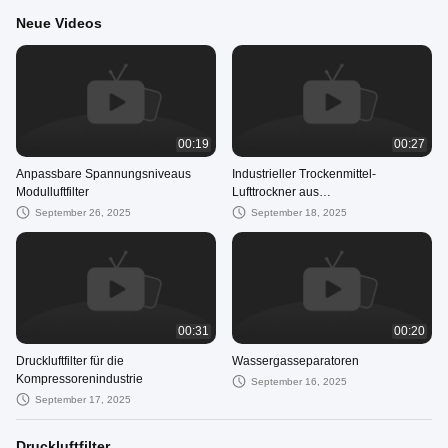
Neue Videos
00:19
00:27
Anpassbare Spannungsniveaus
Industrieller Trockenmittel-
Modulluftfilter
Lufttrockner aus
Aluminiumverdampfer
September 26, 2025
September 18, 2025
00:31
00:20
Druckluftfilter für die
Wassergasseparatoren
Kompressorenindustrie
September 16, 2025
September 17, 2025
Druckluftfilter