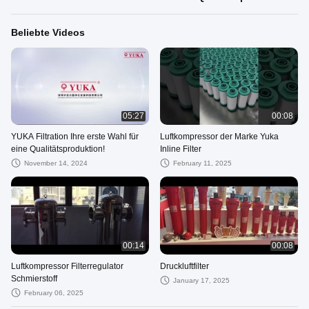
Beliebte Videos
05:27
00:08
YUKA Filtration Ihre erste Wahl für
Luftkompressor der Marke Yuka
eine Qualitätsproduktion!
Inline Filter
November 14, 2024
February 11, 2025
00:14
00:08
Luftkompressor Filterregulator
Druckluftfilter
Schmierstoff
January 17, 2025
February 06, 2025