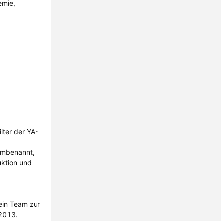
emie,
lter der YA-
 umbenannt,
uktion und
ein Team zur
-2013.