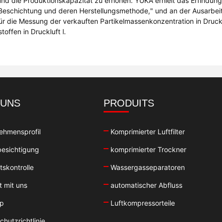
und die Produktionskapazität zu erhöhen. YUKA erhielt das Erfindung
 Beschichtung und deren Herstellungsmethode," und an der Ausarbei
die Messung der verkauften Partikelmassenkonzentration in Drucklu
ffen in Druckluft l.
 UNS
PRODUITS
ehmensprofil
Komprimierter Luftfilter
esichtigung
komprimierter Trockner
tskontrolle
Wassergasseparatoren
t mit uns
automatischer Abfluss
ap
Luftkompressorteile
hutzrichtlinie