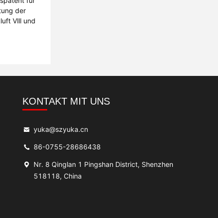
spatent für
tung der
ft Vlll und
KONTAKT MIT UNS
yuka@szyuka.cn
86-0755-28686438
Nr. 8 Qinglan 1 Pingshan District, Shenzhen
518118, China