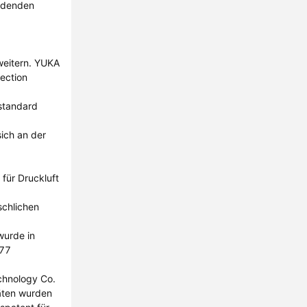
indenden
weitern. YUKA
lection
standard
ich an der
für Druckluft
schlichen
wurde in
277
chnology Co.
äten wurden