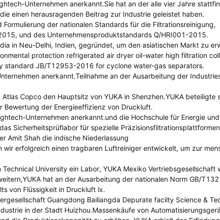
ghtech-Unternehmen anerkannt.Sie hat an der alle vier Jahre stattf
 die einen herausragenden Beitrag zur Industrie geleistet haben.
 Formulierung der nationalen Standards für die Filtrationsreinigung,
015, und des Unternehmensproduktstandards Q/HRI001-2015.
ia in Neu-Delhi, Indien, gegründet, um den asiatischen Markt zu er
onmental protection refrigerated air dryer oil-water high filtration col
stry standard JB/T12953-2016 for cyclone water-gas separators.
Unternehmen anerkannt.Teilnahme an der Ausarbeitung der Industrie
 Atlas Copco den Hauptsitz von YUKA in Shenzhen.YUKA beteiligte s
Bewertung der Energieeffizienz von Druckluft.
Hightech-Unternehmen anerkannt.und die Hochschule für Energie und
icherheitsprüflabor für spezielle Präzisionsfiltrationsplattformen 
er Amit Shah die indische Niederlassung
r erfolgreich einen tragbaren Luftreiniger entwickelt, um zur men
chnical University ein Labor, YUKA Mexiko Vertriebsgesellschaft 
weitern,YUKA hat an der Ausarbeitung der nationalen Norm GB/T13
von Flüssigkeit in Druckluft lx.
tergesellschaft Guangdong Bailiangda Depurate facilty Science & Te
ndustrie in der Stadt Huizhou.Massenkäufe von Automatisierungsger