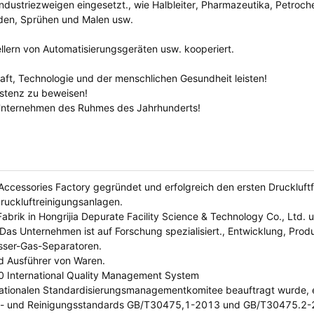
Industriezweigen eingesetzt., wie Halbleiter, Pharmazeutika, Petroch
iden, Sprühen und Malen usw.
llern von Automatisierungsgeräten usw. kooperiert.
aft, Technologie und der menschlichen Gesundheit leisten!
istenz zu beweisen!
in Unternehmen des Ruhmes des Jahrhunderts!
ccessories Factory gegründet und erfolgreich den ersten Druckluftfi
 Druckluftreinigungsanlagen.
Fabrik in Hongrijia Depurate Facility Science & Technology Co., Ltd.
as Unternehmen ist auf Forschung spezialisiert., Entwicklung, Prod
asser-Gas-Separatoren.
d Ausführer von Waren.
00 International Quality Management System
 Nationalen Standardisierungsmanagementkomitee beauftragt wurde, 
tions- und Reinigungsstandards GB/T30475,1-2013 und GB/T30475.2