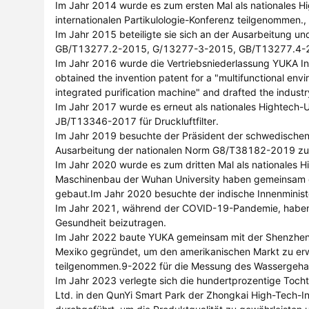
Im Jahr 2014 wurde es zum ersten Mal als nationales Hi
internationalen Partikulologie-Konferenz teilgenommen.,
Im Jahr 2015 beteiligte sie sich an der Ausarbeitung und
GB/T13277.2-2015, G/13277-3-2015, GB/T13277.4-2
Im Jahr 2016 wurde die Vertriebsniederlassung YUKA Ind
obtained the invention patent for a "multifunctional envir
integrated purification machine" and drafted the indu
Im Jahr 2017 wurde es erneut als nationales Hightech-
JB/T13346-2017 für Druckluftfilter.
Im Jahr 2019 besuchte der Präsident der schwedischen
Ausarbeitung der nationalen Norm G8/T38182-2019 zur 
Im Jahr 2020 wurde es zum dritten Mal als nationales 
Maschinenbau der Wuhan University haben gemeinsam das S
gebaut.Im Jahr 2020 besuchte der indische Innenminist
Im Jahr 2021, während der COVID-19-Pandemie, haben wi
Gesundheit beizutragen.
Im Jahr 2022 baute YUKA gemeinsam mit der Shenzhen Te
Mexiko gegründet, um den amerikanischen Markt zu er
teilgenommen.9-2022 für die Messung des Wassergehalts 
Im Jahr 2023 verlegte sich die hundertprozentige Toch
Ltd. in den QunYi Smart Park der Zhongkai High-Tech-I