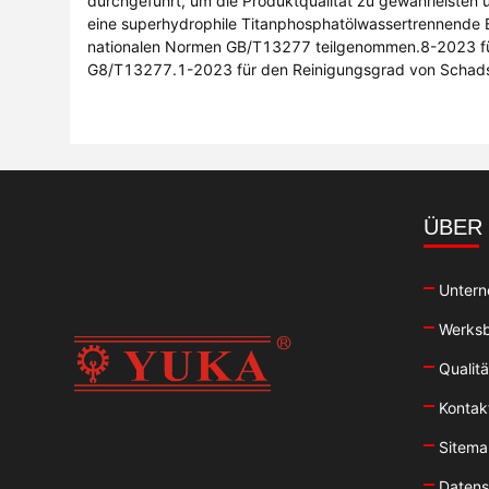
durchgeführt, um die Produktqualität zu gewährleisten 
eine superhydrophile Titanphosphatölwassertrennende
nationalen Normen GB/T13277 teilgenommen.8-2023 für 
G8/T13277.1-2023 für den Reinigungsgrad von Schadsto
ÜBER
Untern
Werksb
Qualitä
Kontak
Sitem
Datensc