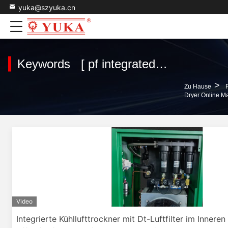
yuka@szyuka.cn
Keywords [ pf integrated refrigerated air dryer ] Match 15 produits
>
Zu Hause
Dryer Online M
Video
Integrierte Kühllufttrockner mit Dt-Luftfilter im Inneren