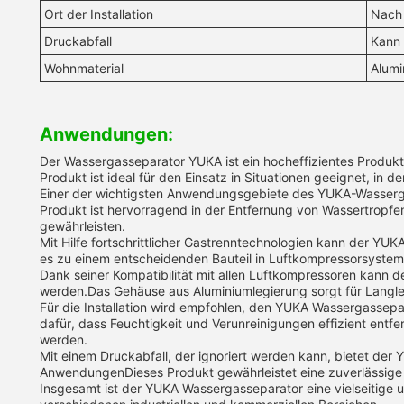
Ort der Installation
Nach 
Druckabfall
Kann 
Wohnmaterial
Alumi
Anwendungen:
Der Wassergasseparator YUKA ist ein hocheffizientes Produkt
Produkt ist ideal für den Einsatz in Situationen geeignet, in d
Einer der wichtigsten Anwendungsgebiete des YUKA-Wassergas
Produkt ist hervorragend in der Entfernung von Wassertropfe
gewährleisten.
Mit Hilfe fortschrittlicher Gastrenntechnologien kann der YU
es zu einem entscheidenden Bauteil in Luftkompressorsystemen
Dank seiner Kompatibilität mit allen Luftkompressoren kann d
werden.Das Gehäuse aus Aluminiumlegierung sorgt für Langlebi
Für die Installation wird empfohlen, den YUKA Wassergassepa
dafür, dass Feuchtigkeit und Verunreinigungen effizient entf
werden.
Mit einem Druckabfall, der ignoriert werden kann, bietet de
AnwendungenDieses Produkt gewährleistet eine zuverlässige 
Insgesamt ist der YUKA Wassergasseparator eine vielseitige un