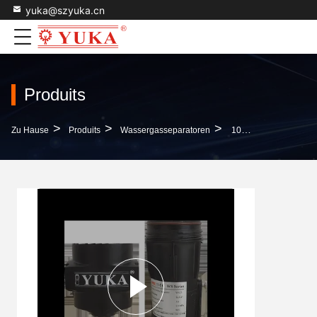
yuka@szyuka.cn
Produits
>
>
>
Zu Hause
Produits
Wassergasseparatoren
10 Jahre Gehäuse Lebensdauer Wasser-Gas-Separatoren Für Alle Arten Von Luftkompressor Und Aluminiumlegierung Gehäuse