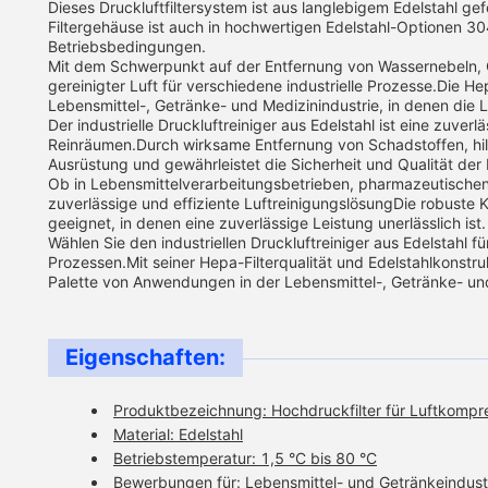
Dieses Druckluftfiltersystem ist aus langlebigem Edelstahl g
Filtergehäuse ist auch in hochwertigen Edelstahl-Optionen 304
Betriebsbedingungen.
Mit dem Schwerpunkt auf der Entfernung von Wassernebeln, Ölne
gereinigter Luft für verschiedene industrielle Prozesse.Die Hep
Lebensmittel-, Getränke- und Medizinindustrie, in denen die Lu
Der industrielle Druckluftreiniger aus Edelstahl ist eine zuve
Reinräumen.Durch wirksame Entfernung von Schadstoffen, hil
Ausrüstung und gewährleistet die Sicherheit und Qualität der
Ob in Lebensmittelverarbeitungsbetrieben, pharmazeutischen 
zuverlässige und effiziente LuftreinigungslösungDie robuste 
geeignet, in denen eine zuverlässige Leistung unerlässlich ist.
Wählen Sie den industriellen Druckluftreiniger aus Edelstahl für
Prozessen.Mit seiner Hepa-Filterqualität und Edelstahlkonstrukt
Palette von Anwendungen in der Lebensmittel-, Getränke- und
Eigenschaften:
Produktbezeichnung: Hochdruckfilter für Luftkompre
Material: Edelstahl
Betriebstemperatur: 1,5 °C bis 80 °C
Bewerbungen für: Lebensmittel- und Getränkeindustr