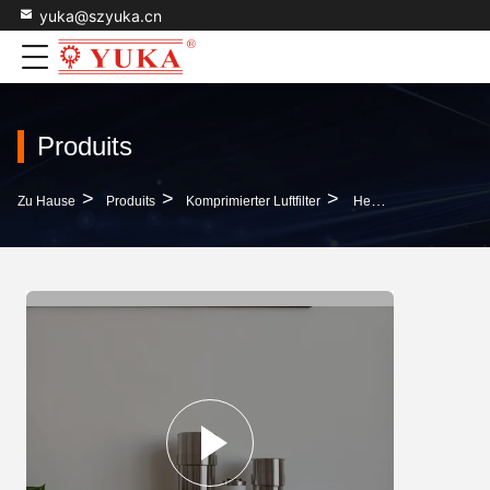
yuka@szyuka.cn
Produits
>
>
>
Zu Hause
Produits
Komprimierter Luftfilter
Hepa-Filter Kompressor Aus Edelstahl Luftfilter Zur Effektiven Filtration In Industrieumgebungen