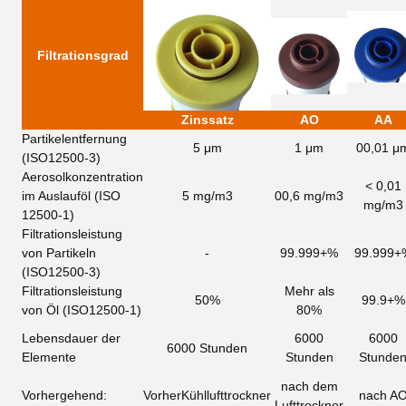
Filtrationsgrad
Zinssatz
AO
AA
Partikelentfernung
5 μm
1 μm
00,01 μ
(ISO12500-3)
Aerosolkonzentration
< 0,01
im Auslauföl
(ISO
5 mg/m3
00,6 mg/m3
mg/m3
12500-1)
Filtrationsleistung
von Partikeln
-
99.999+%
99.999+
(ISO12500-3)
Filtrationsleistung
Mehr als
50%
99.9+%
von Öl (ISO12500-1)
80%
Lebensdauer der
6000
6000
6000 Stunden
Elemente
Stunden
Stunde
nach dem
Vorhergehend:
Vorher
Kühllufttrockner
nach A
Lufttrockner