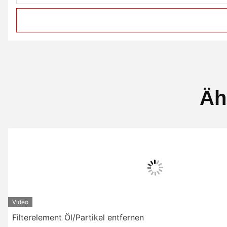
Äh
Video
Filterelement Öl/Partikel entfernen