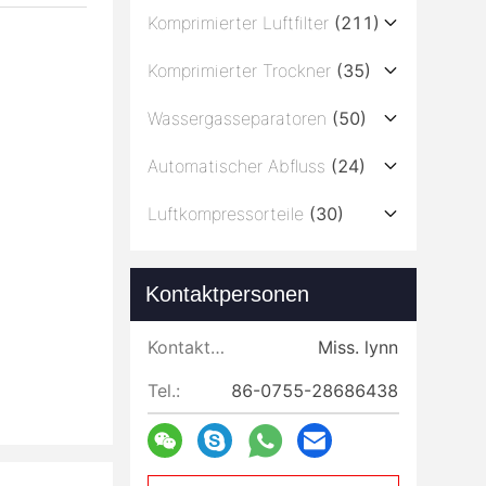
Komprimierter Luftfilter
(211)
Komprimierter Trockner
(35)
Wassergasseparatoren
(50)
Automatischer Abfluss
(24)
Luftkompressorteile
(30)
Kontaktpersonen
Kontaktpersonen:
Miss. lynn
Tel.:
86-0755-28686438