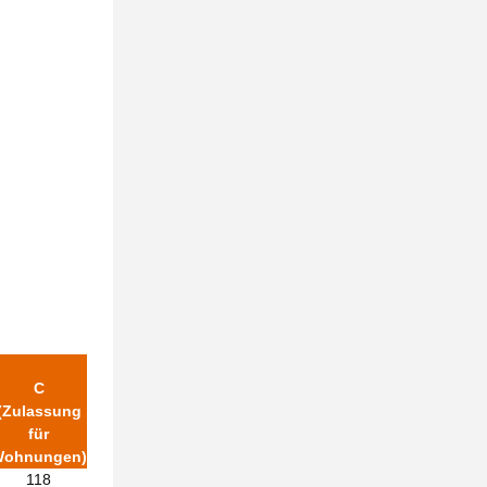
C
(Zulassung
für
ohnungen)
118