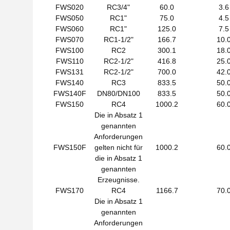
FWS020
RC3/4"
60.0
3.6
FWS050
RC1"
75.0
4.5
FWS060
RC1"
125.0
7.5
FWS070
RC1-1/2"
166.7
10.
FWS100
RC2
300.1
18.
FWS110
RC2-1/2"
416.8
25.
FWS131
RC2-1/2"
700.0
42.
FWS140
RC3
833.5
50.
FWS140F
DN80/DN100
833.5
50.
FWS150
RC4
1000.2
60.
Die in Absatz 1
genannten
Anforderungen
FWS150F
gelten nicht für
1000.2
60.
die in Absatz 1
genannten
Erzeugnisse.
FWS170
RC4
1166.7
70.
Die in Absatz 1
genannten
Anforderungen