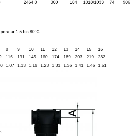
0
2464.0
300
184
1018/1033
74
906
peratur:1.5 bis 80°C
8
9
10
11
12
13
14
15
16
0
116
131
145
160
174
189
203
219
232
00
1.07
1.13
1.19
1.23
1.31
1.36
1.41
1.46
1.51