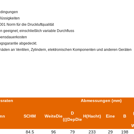
bedingungen
Flüssigkeiten
2001
Norm für die Druckluftqualität
n geeignet, einschließlich variable Durchfluss
bensdauerkosten
ngsgarantie abgedeckt.
häden an Ventilen, Zylindern, elektronischen Komponenten und anderen Geräten
sraten
Abmessungen (mm)
D
n
n
SCHM
Weite
Die
H(H
acht)
Eine
B
(((Dep
Die
W
84.5
96
79
233
29
198