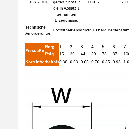
FWS170F
gelten nicht für
1166.7
70.
die in Absatz 1
genannten
Erzeugnisse.
Technische
Höchstbetriebsdruck: 10 barg
Betriebstem
Anforderungen
Barg
1
2
3
4
5
6
7
Pressu
Re
Psig
15
29
44
59
73
87
10
Korrekt
Verhältnis
0.38
0.53
0.65
0.76
0.85
0.93
1.