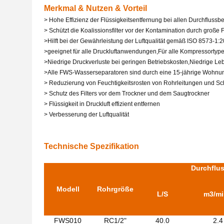
Merkmal & Nutzen & Vorteil
> Hohe Effizienz der Flüssigkeitsentfernung bei allen Durchfluss
> Schützt die Koalissionsfilter vor der Kontamination durch große 
>
Hilft bei der Gewährleistung der Luftqualität gemäß ISO 8573-1:
>
geeignet für alle Druckluftanwendungen,
Für alle Kompressortype
>
Niedrige Druckverluste bei geringen Betriebskosten,
Niedrige Le
>
Alle FWS-Wasserseparatoren sind durch eine 15-jährige Wohnu
> Reduzierung von Feuchtigkeitsrosten von Rohrleitungen und Sc
> Schutz des Filters vor dem Trockner und dem Saugtrockner
> Flüssigkeit in Druckluft effizient entfernen
> Verbesserung der Luftqualität
Technische Spezifikation
Durchflus
Modell
Rohrgröße
L/S
m3/mi
FWS010
RC1/2"
40.0
2.4