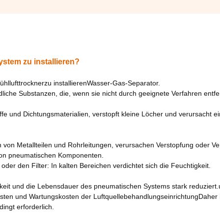
stem zu installieren?
ühllufttrockner
zu installieren
Wasser-Gas-Separator
.
dliche Substanzen, die, wenn sie nicht durch geeignete Verfahren entfe
fe und Dichtungsmaterialien, verstopft kleine Löcher und verursacht e
 von Metallteilen und Rohrleitungen, verursachen Verstopfung oder Ve
s von pneumatischen Komponenten.
er den Filter: In kalten Bereichen verdichtet sich die Feuchtigkeit.
igkeit und die Lebensdauer des pneumatischen Systems stark reduziert.
osten und Wartungskosten der LuftquellebehandlungseinrichtungDaher i
ingt erforderlich.