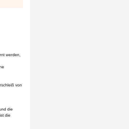
rnt werden,
ine
rschleiß von
und die
st die