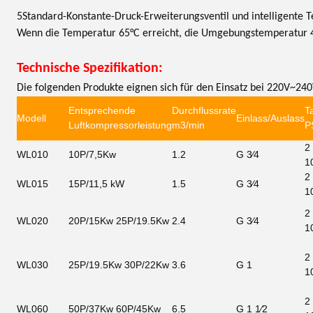
5Standard-Konstante-Druck-Erweiterungsventil und intelligente T
Wenn die Temperatur 65°C erreicht, die Umgebungstemperatur 45°
Technische Spezifikation:
Die folgenden Produkte eignen sich für den Einsatz bei 220V~
Entsprechende
Durchflussrate
T
Modell
Einlass/Auslass
Luftkompressorleistung
m3/min
P
2 
WL010
10P/7,5Kw
1.2
G 3⁄4
1
2 
WL015
15P/11,5 kW
1.5
G 3⁄4
1
2 
WL020
20P/15Kw 25P/19.5Kw
2.4
G 3⁄4
1
2 
WL030
25P/19.5Kw 30P/22Kw
3.6
G 1
1
2 
WL060
50P/37Kw 60P/45Kw
6.5
G 1 1⁄2