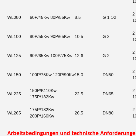
1
2 
WL080
60P/45Kw 80P/55Kw
8.5
G 1 1⁄2
1
2 
WL100
80P/55Kw 90P/65Kw
10.5
G 2
1
2 
WL125
90P/65Kw 100P/75Kw
12.6
G 2
1
2 
WL150
100P/75Kw 120P/90Kw
15.0
DN50
1
150P/K110Kw
2 
WL225
22.5
DN65
175P/132Kw
1
175P/132Kw
2 
WL265
26.5
DN80
200P/160Kw
1
Arbeitsbedingungen und technische Anforderunge