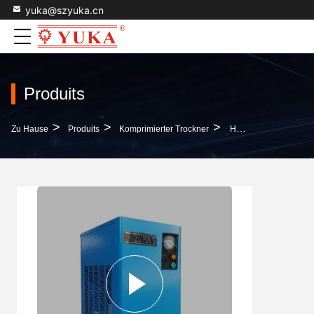
yuka@szyuka.cn
Produits
>
>
>
Zu Hause
Produits
Komprimierter Trockner
Heizverleger Aus Edelstahl Kühllufttrockner