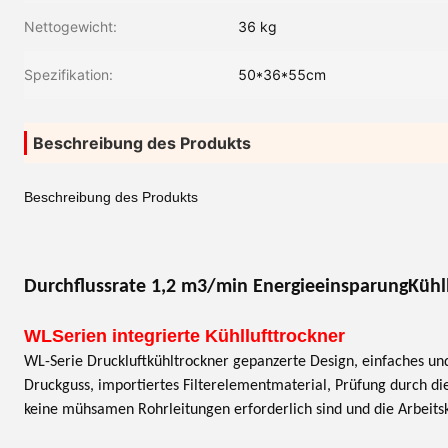
Nettogewicht:
36 kg
Spezifikation:
50*36*55cm
Beschreibung des Produkts
Beschreibung des Produkts
Durchflussrate 1,2 m3/min Energieeinsparung
Kühl
WL
Serien integrierte Kühllufttrockner
WL-Serie Druckluftkühltrockner gepanzerte Design, einfaches und s
Druckguss, importiertes Filterelementmaterial, Prüfung durch di
keine mühsamen Rohrleitungen erforderlich sind und die Arbeits