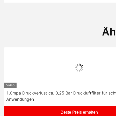
Äh
Video
1.0mpa Druckverlust ca. 0,25 Bar Druckluftfilter für sc
Anwendungen
Beste Preis erhalten