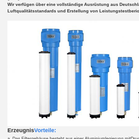
Wir verfügen über eine vollständige Ausrüstung aus Deutschl
Luftqualitätsstandards und Erstellung von Leistungstestberi
Erzeugnis
Vorteile:
a. Das Filtergehäuse besteht aus einer Aluminiumlegierung mit
Dru