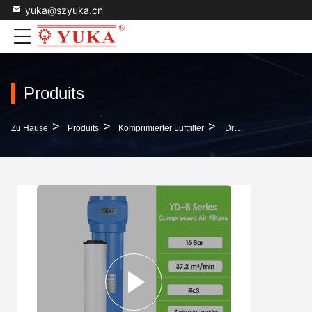
yuka@szyuka.cn
Produits
>
>
>
Zu Hause
Produits
Komprimierter Luftfilter
Druckluftvorfilter YD-B620