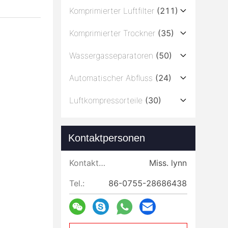
Komprimierter Luftfilter
(211)
Komprimierter Trockner
(35)
Wassergasseparatoren
(50)
Automatischer Abfluss
(24)
Luftkompressorteile
(30)
Kontaktpersonen
Kontaktpersonen:
Miss. lynn
Tel.:
86-0755-28686438