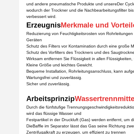
und andere pneumatische Produkte und unsere
Der Cycl
wodurch der Trockner und die Nachbearbeitungsfilter bi
verbessert wird.
Erzeugnis
Merkmale und Vorteil
Reduzierung von Feuchtigkeitsrosten von Rohrleitungen
Geräten
Schutz des Filters vor Kontamination durch eine große M
Schutz des Vorfilters des Trockners und des Saugtrockn
Wirksam entfernen Sie Flüssigkeit in allen Flüssigkeite
Kleine Größe und leichtes Gewicht.
Bequeme Installation, Rohrleitungsanschluss, kann auf
Wartungsfrei und zuverlässig.
Sicher und zuverlässig.
Arbeitsprinzip
Wassertrennmitte
Durch die fünfstufige Trennungsgeschwindigkeitsreduktio
wird das flüssige Wasser und
Festpartikel in der Druckluft (Gas) werden entfernt, um d
Die
Baffle im Separator lässt das Gas seine Richtung zw
Zentrifugalkraft zu erzeugen, um effizient zu trennen