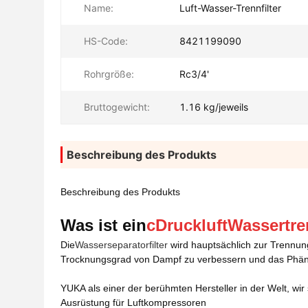
Name:
Luft-Wasser-Trennfilter
HS-Code:
8421199090
Rohrgröße:
Rc3/4'
Bruttogewicht:
1.16 kg/jeweils
Beschreibung des Produkts
Beschreibung des Produkts
Was ist ein
c
Druckluft
Wassertren
Die
Wasserseparatorfilter
wird hauptsächlich zur Trennung
Trocknungsgrad von Dampf zu verbessern und das Phän
YUKA als einer der berühmten Hersteller in der Welt, wi
Ausrüstung für Luftkompressoren