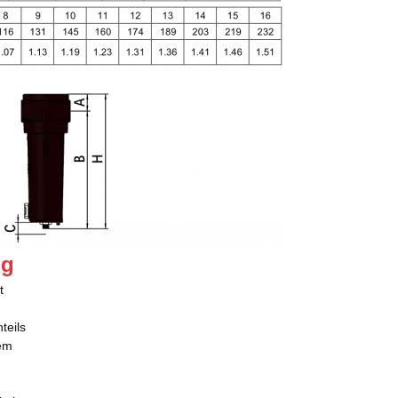
ng
t
teils
em