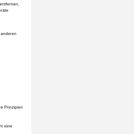
entfernen,
eräte
d anderen
e Prinzipien
um eine