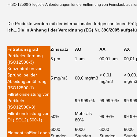
> ISO 12500-3 legt die Anforderungen für die Entfernung von Feinstaub aus fes
Die Produkte werden mit der internationalen fortgeschrittenen Prü
Ich...
Die in Anhang I der Verordnung (EG) Nr. 396/2005 aufgef
Filtrationsgrad
Zinssatz
AO
AA
AX
Partikelentfernung
5 μm
1 μm
00,01 μm
00,01
(ISO12500-3)
Konzentration von
Sprühöl bei der
< 0,01
< 0,00
5 mg/m3
00,6 mg/m3
Ableitung
Einführung
mg/m3
mg/m
(ISO
12500-1)
Filtrationsleistung von
Partikeln
-
99.999+%
99.999+%
99.99
(ISO12500)
-3)
Filtrationsleistung von
Mehr als
50%
99.9+%
99.99
Öl (ISO12).
500-1)
80%
6000
6000
6000
6000
Element sp
Ein
nLeben
Stunden
Stunden
Stunden
Stund