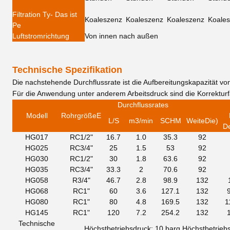
Filtration Ty
- Das ist
Koaleszenz
Koaleszenz
Koaleszenz
Koale
Pe
Luftstromrichtung
Von innen nach außen
Technische Spezifikation
Die nachstehende Durchflussrate ist die Aufbereitungskapazität von
Für die Anwendung unter anderem Arbeitsdruck sind die Korrektur
Durchflussrate
s
Modell
Rohrgröße
E
L/S
m3
/min
SCHM
Weite
Die
)
D
HG017
RC1/2"
16.7
1.0
35.3
92
HG025
RC3/4"
25
1.5
53
92
HG030
RC1/2"
30
1.8
63.6
92
HG035
RC3/4"
33.3
2
70.6
92
HG058
R3/4"
46.7
2.8
98.9
132
HG068
RC1"
60
3.6
127.1
132
HG080
RC1"
80
4.8
169.5
132
1
HG145
RC1"
120
7.2
254.2
132
Technische
Höchstbetriebsdruck: 10 barg
Höchstbetrieb