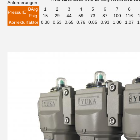
Anforderungen
B
Arg
1
2
3
4
5
6
7
8
Pressu
r
E
Psig
15
29
44
59
73
87
100
116
Korrekturfaktor
0.38
0.53
0.65
0.76
0.85
0.93
1.00
1.07
1