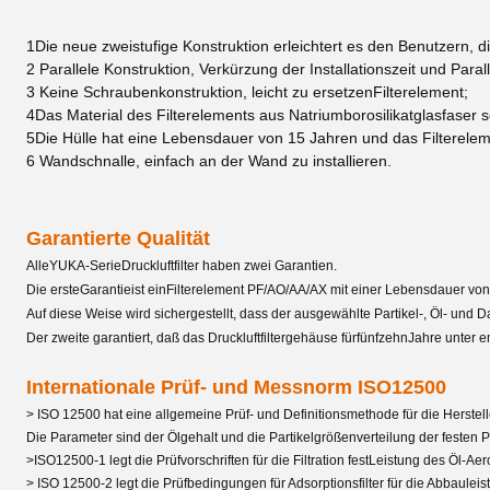
1Die neue zweistufige Konstruktion erleichtert es den Benutzern, di
2 Parallele Konstruktion, Verkürzung der Installationszeit und Parall
3 Keine Schraubenkonstruktion, leicht zu ersetzen
Filterelement
;
4Das Material des Filterelements aus Natriumborosilikatglasfaser s
5Die Hülle hat eine Lebensdauer von 15 Jahren und das Filterele
6 Wandschnalle, einfach an der Wand zu installieren.
Garantierte Qualität
Alle
YUKA-Serie
Druckluftfilter haben zwei Garantien.
Die erste
Garantie
ist ein
Filterelement PF/AO/AA/AX mit einer Lebensdauer vo
Auf diese Weise wird sichergestellt, dass der ausgewählte Partikel-, Öl- und 
Der zweite garantiert, daß das Druckluftfiltergehäuse für
fünfzehn
Jahre unter 
Internationale Prüf- und Messnorm ISO12500
> ISO 12500 hat eine allgemeine Prüf- und Definitionsmethode für die Hersteller
Die Parameter sind der Ölgehalt und die Partikelgrößenverteilung der festen Par
>ISO12500-1 legt die Prüfvorschriften für die Filtration fest
Leistung des Öl-Aeros
> ISO 12500-2 legt die Prüfbedingungen für Adsorptionsfilter für die Abbaulei