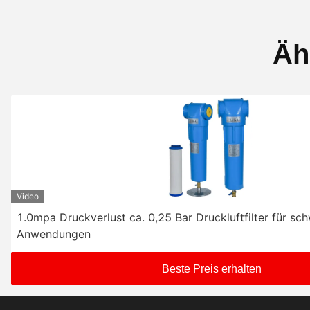
Äh
Video
1.0mpa Druckverlust ca. 0,25 Bar Druckluftfilter für sc
Anwendungen
Beste Preis erhalten