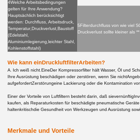
4Welche Arbeitsbedingungen
gelten für Ihre Anwendung?
Hauptsächlich berücksichtigt
werden: Durchfluss, Arbeitsdruck,
5Filterdurchfluss von wie viel
Temperatur,Druckverlust,Baustoff
Druckverlust sollte kleiner als *
(Edelstahl,
Aluminiumlegierung,leichter Stahl,
Kohlenstoffstahl)
Wie kann ein
Druckluftfilter
Arbeiten?
A. Ich weiß nicht.
Eine
Der Kompressorfilter hält Wasser, Öl und Sc
Ihre Ausrüstung beschädigen oder zerstören, wenn Sie nicht
Angeb
aufgefordert
Zerstörung
eine Lackierung oder die Kontamination vo
Einer der Vorteile von Luftfiltern besteht darin, daß sie
vernünftig
Inv
kaufen, als Reparaturkosten für beschädigte pneumatische Geräte
halten
kritisch
die Gesundheit von Werkzeugen und Ausrüstung sowie 
Merkmale und Vorteile