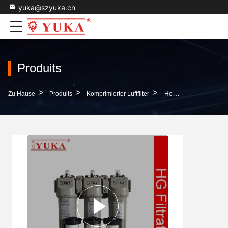
yuka@szyuka.cn
Produits
>
>
>
Zu Hause
Produits
Komprimierter Luftfilter
Hocheffizienter Aktivkohlenstoff-Luftfilter