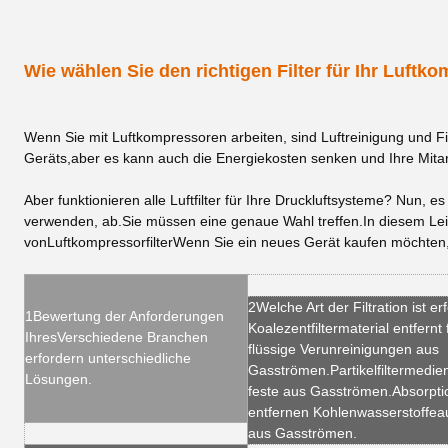
Wie wählen Sie den richtigen Filter für Ihr Luft
Wenn Sie mit Luftkompressoren arbeiten, sind Luftreinigung und Filt
Geräts,aber es kann auch die Energiekosten senken und Ihre Mitar
Aber funktionieren alle Luftfilter für Ihre Druckluftsysteme? Nun, e
verwenden, ab.Sie müssen eine genaue Wahl treffen.In diesem Leitf
von
Luftkompressorfilter
Wenn Sie ein neues Gerät kaufen möchten, 
2Welche Art der Filtration ist er
1Bewertung der Anforderungen
Koalezentfiltermaterial entfernt
Ihres
Verschiedene Branchen
flüssige Verunreinigungen aus
erfordern unterschiedliche
Gasströmen.Partikelfiltermedie
Lösungen.
feste aus Gasströmen.Absorpt
entfernen Kohlenwasserstoffe
a
aus Gasströmen.