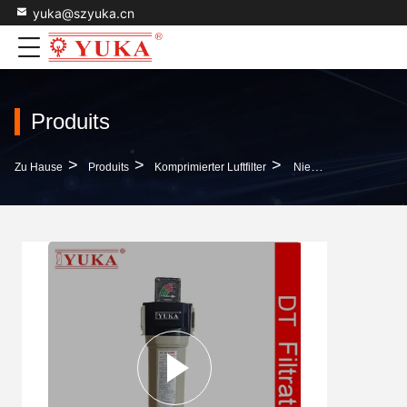
yuka@szyuka.cn
Produits
>
>
>
Zu Hause
Produits
Komprimierter Luftfilter
Niederdruckfilter