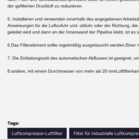
der gefilterten Druckluft zu reduzieren.
5. Installieren und verwenden innerhalb des angegebenen Arbeitsdru
Anweisungen für die Luftzufuhr und -abfuhr oder der Richtung, die d
geleitet wird und dann an der Innenwand der Pipeline klebt, ist es 
6.
Das Filterelement sollte regelmäßig ausgetauscht werden.
Einer
7. Die Entladungszeit des automatischen Abflusses ist geeignet, u
8.
andere, mit einem Durchmesser von mehr als 20 mm
Luftfilter
kan
Tags:
Luftkompressor-Luftfilter
Filter für industrielle Luftkompr