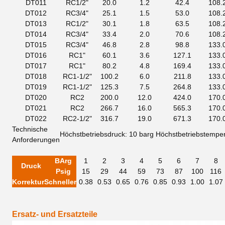
DT011
RC1/2"
20.0
1.2
42.4
108.
DT012
RC3/4"
25.1
1.5
53.0
108.
DT013
RC1/2"
30.1
1.8
63.5
108.
DT014
RC3/4"
33.4
2.0
70.6
108.
DT015
RC3/4"
46.8
2.8
98.8
133.
DT016
RC1"
60.1
3.6
127.1
133.
DT017
RC1"
80.2
4.8
169.4
133.
DT018
RC1-1/2"
100.2
6.0
211.8
133.
DT019
RC1-1/2"
125.3
7.5
264.8
133.
DT020
RC2
200.0
12.0
424.0
170.
DT021
RC2
266.7
16.0
565.3
170.
DT022
RC2-1/2"
316.7
19.0
671.3
170.
Technische
Höchstbetriebsdruck: 10 barg
Höchstbetriebstemper
Anforderungen
B
Arg
1
2
3
4
5
6
7
8
Druck
Psig
15
29
44
59
73
87
100
116
Korrektur
Schneller
0.38
0.53
0.65
0.76
0.85
0.93
1.00
1.07
Ersatz- und Ersatzteile