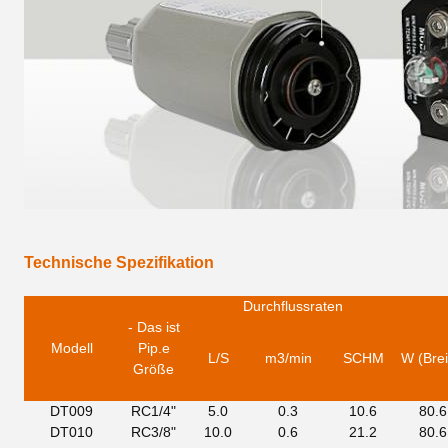
Technische Spezifikation
Durchflussraten
- Das ist
Modell
Pip.
e
L/S
m3/min
SCHM
W (Brei
Größe
DT009
RC1/4"
5.0
0.3
10.6
80.6
DT010
RC3/8"
10.0
0.6
21.2
80.6