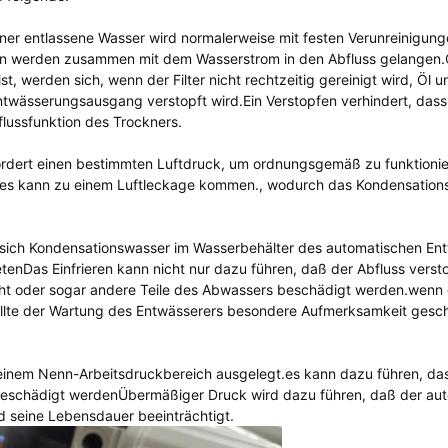
ner entlassene Wasser wird normalerweise mit festen Verunreinigung
gen werden zusammen mit dem Wasserstrom in den Abfluss gelangen
t, werden sich, wenn der Filter nicht rechtzeitig gereinigt wird, Öl u
twässerungsausgang verstopft wird.Ein Verstopfen verhindert, das
flussfunktion des Trockners.
ordert einen bestimmten Luftdruck, um ordnungsgemäß zu funktioni
r es kann zu einem Luftleckage kommen., wodurch das Kondensation
 sich Kondensationswasser im Wasserbehälter des automatischen En
enDas Einfrieren kann nicht nur dazu führen, daß der Abfluss versto
cht oder sogar andere Teile des Abwassers beschädigt werden.wenn 
 sollte der Wartung des Entwässerers besondere Aufmerksamkeit gesc
 einem Nenn-Arbeitsdruckbereich ausgelegt.es kann dazu führen, das
beschädigt werdenÜbermäßiger Druck wird dazu führen, daß der au
d seine Lebensdauer beeinträchtigt.