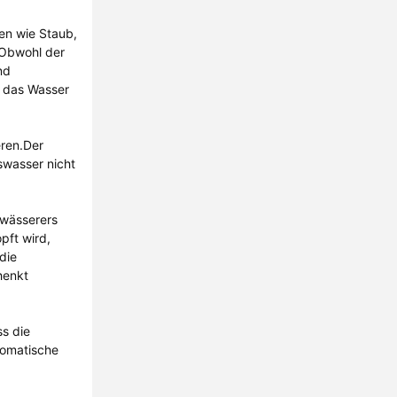
en wie Staub,
.Obwohl der
nd
s das Wasser
eren.Der
swasser nicht
twässerers
pft wird,
die
henkt
s die
tomatische