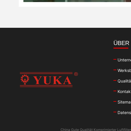
ÜBER
Untern
Werksb
Qualitä
Kontak
Sitem
Datensc
China Gute Qualität Komprimierter Luftfilt