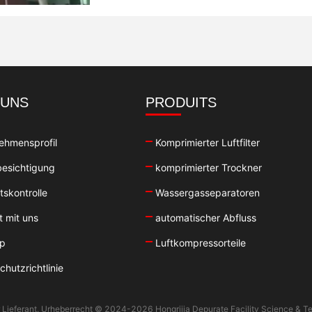
 UNS
PRODUITS
ehmensprofil
Komprimierter Luftfilter
esichtigung
komprimierter Trockner
tskontrolle
Wassergasseparatoren
t mit uns
automatischer Abfluss
ap
Luftkompressorteile
hutzrichtlinie
er Lieferant. Urheberrecht © 2024-2026 Hongrijia Depurate Facility Science & Te