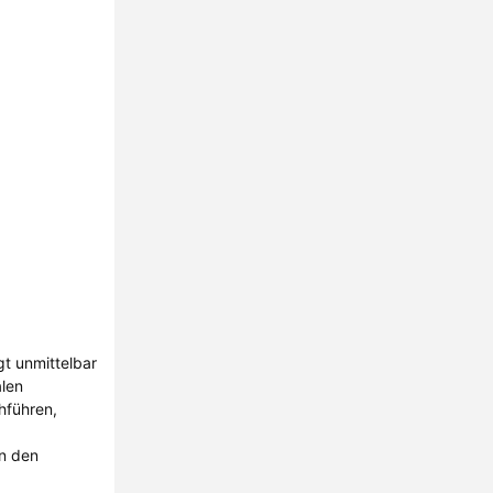
gt unmittelbar
alen
hführen,
rn den